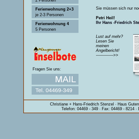
2 Personen
Sie müssen sich nur noc
·
Ferienwohnung 2+3
·
je 2-3 Personen
Petri Heil!
Ihr Hans -Friedrich St
·
Ferienwohnung 4
·
5 Personen
Lust auf mehr?
.
Lesen Sie
meinen
Angelbericht!
-------------->>
Fragen Sie uns:
Tel. 04469-349
·
Christiane + Hans-Friedrich Stenzel · Haus Gute
Telefon: 04469 - 349 · Fax: 04469 - 8214 ·